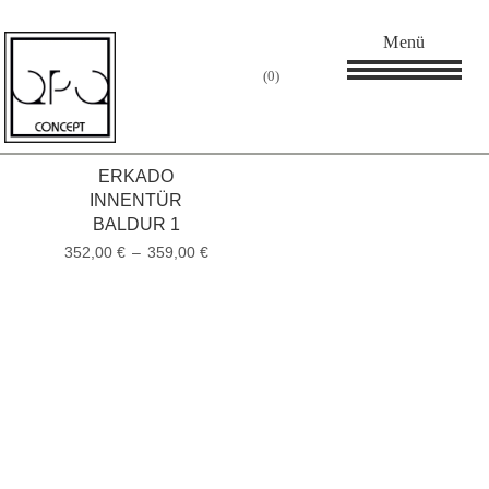
Startseite
/
Nicht kategorisiert
/ Lacktüren
Menü
0
Filter
1–16 of 29 items
ERKADO
INNENTÜR
BALDUR 1
352,00
€
–
359,00
€