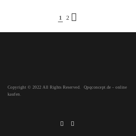
1
2
Copyright © 2022 All Rights Reserved. Qpqconcept.de - online
kaufen.