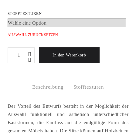
STOFFTEXTUREN
AUSWAHL ZURÜCKSETZEN
BOULI
In den Warenkorb
-
Kufen,
pulverbeschichtet
-
Beschreibung
Stofftexturen
Sofa
3-
Der Vorteil des Entwurfs besteht in der Möglichkeit der
Sitzer
Auswahl funktionell und ästhetisch unterschiedlicher
–
Basisformen, die Einfluss auf die endgültige Form des
BO/3/PL
gesamten Möbels haben. Die Sitze können auf Holzbeinen
Menge