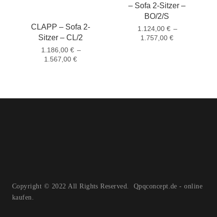
– Sofa 2-Sitzer –
BO/2/S
CLAPP – Sofa 2-
1.124,00
€
–
Sitzer – CL/2
1.757,00
€
1.186,00
€
–
1.567,00
€
Copyright © 2022 All Rights Reserved. Qpqconcept.de - online
kaufen.