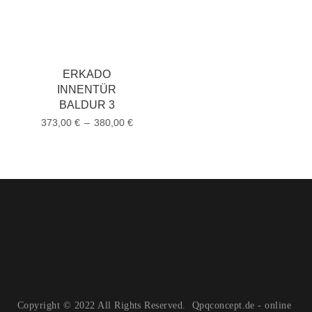
ERKADO
INNENTÜR
BALDUR 3
373,00
€
–
380,00
€
Copyright © 2022 All Rights Reserved. Qpqconcept.de - online