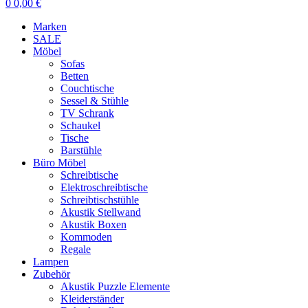
0
0,00
€
Marken
SALE
Möbel
Sofas
Betten
Couchtische
Sessel & Stühle
TV Schrank
Schaukel
Tische
Barstühle
Büro Möbel
Schreibtische
Elektroschreibtische
Schreibtischstühle
Akustik Stellwand
Akustik Boxen
Kommoden
Regale
Lampen
Zubehör
Akustik Puzzle Elemente
Kleiderständer