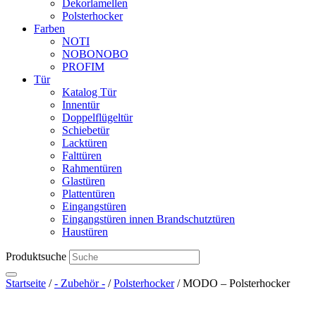
Dekorlamellen
Polsterhocker
Farben
NOTI
NOBONOBO
PROFIM
Tür
Katalog Tür
Innentür
Doppelflügeltür
Schiebetür
Lacktüren
Falttüren
Rahmentüren
Glastüren
Plattentüren
Eingangstüren
Eingangstüren innen Brandschutztüren
Haustüren
Produktsuche
Startseite
/
- Zubehör -
/
Polsterhocker
/ MODO – Polsterhocker