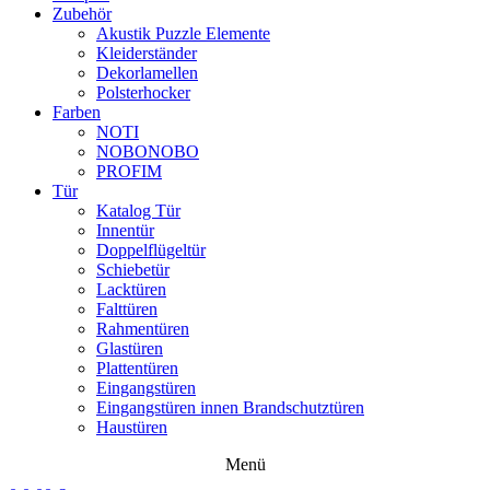
Zubehör
Akustik Puzzle Elemente
Kleiderständer
Dekorlamellen
Polsterhocker
Farben
NOTI
NOBONOBO
PROFIM
Tür
Katalog Tür
Innentür
Doppelflügeltür
Schiebetür
Lacktüren
Falttüren
Rahmentüren
Glastüren
Plattentüren
Eingangstüren
Eingangstüren innen Brandschutztüren
Haustüren
Menü