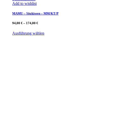
Add to wishlist
MAMU – Sitzkissen – MM/KT/P
94,00
€
–
174,00
€
Ausführung wählen