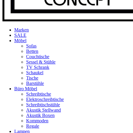
Marken
SALE
Möbel
Sofas
Betten
Couchtische
Sessel & Stühle
TV Schrank
Schaukel
Tische
Barstühle
Büro Möbel
Schreibtische
Elektroschreibtische
Schreibtischstühle
Akustik Stellwand
Akustik Boxen
Kommoden
Regale
Lampen