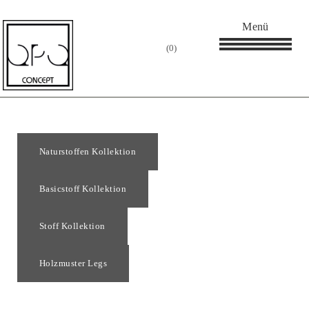
Menü
Nobonobo
0
STOFFTEXTUREN
Naturstoffen Kollektion
Basicstoff Kollektion
Stoff Kollektion
Holzmuster Legs