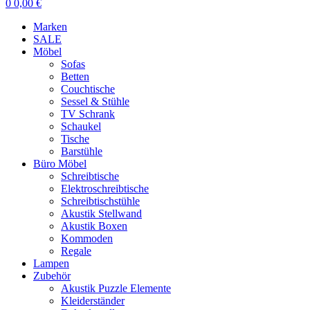
0
0,00
€
Marken
SALE
Möbel
Sofas
Betten
Couchtische
Sessel & Stühle
TV Schrank
Schaukel
Tische
Barstühle
Büro Möbel
Schreibtische
Elektroschreibtische
Schreibtischstühle
Akustik Stellwand
Akustik Boxen
Kommoden
Regale
Lampen
Zubehör
Akustik Puzzle Elemente
Kleiderständer