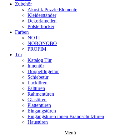
Zubehör
Akustik Puzzle Elemente
Kleiderständer
Dekorlamellen
Polsterhocker
Farben
NOTI
NOBONOBO
PROFIM
Tür
Katalog Tür
Innentür
Doppelflügeltür
Schiebetür
Lacktüren
Falttüren
Rahmentüren
Glastüren
Plattentüren
Eingangstüren
Eingangstüren innen Brandschutztüren
Haustüren
Menü