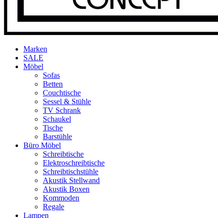
Marken
SALE
Möbel
Sofas
Betten
Couchtische
Sessel & Stühle
TV Schrank
Schaukel
Tische
Barstühle
Büro Möbel
Schreibtische
Elektroschreibtische
Schreibtischstühle
Akustik Stellwand
Akustik Boxen
Kommoden
Regale
Lampen