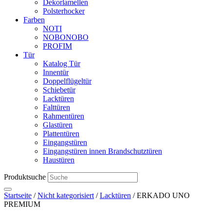
Dekorlamellen
Polsterhocker
Farben
NOTI
NOBONOBO
PROFIM
Tür
Katalog Tür
Innentür
Doppelflügeltür
Schiebetür
Lacktüren
Falttüren
Rahmentüren
Glastüren
Plattentüren
Eingangstüren
Eingangstüren innen Brandschutztüren
Haustüren
Produktsuche
Startseite
/
Nicht kategorisiert
/
Lacktüren
/ ERKADO UNO
PREMIUM